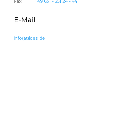
Fax:
+49 631 - 351 24 - 44
E-Mail
info
(at)
loesi.de