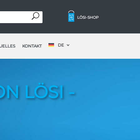
LÖSI-SHOP
DE
UELLES
KONTAKT
 LÖSI -