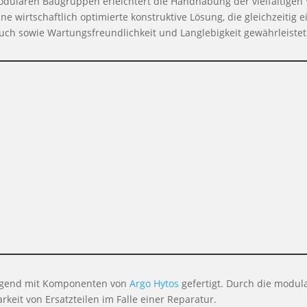
ularen Baugruppen erleichtert die Handhabung der vielfältigen 
 wirtschaftlich optimierte konstruktive Lösung, die gleichzeitig e
ch sowie Wartungsfreundlichkeit und Langlebigkeit gewährleistet
egend mit Komponenten von
Argo Hytos
gefertigt. Durch die modul
keit von Ersatzteilen im Falle einer Reparatur.