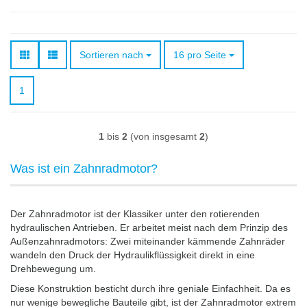
Sortieren nach
pro Seite
Sortieren nach
16 pro Seite
1
1
bis
2
(von insgesamt
2
)
Was ist ein Zahnradmotor?
Der Zahnradmotor ist der Klassiker unter den rotierenden
hydraulischen Antrieben. Er arbeitet meist nach dem Prinzip des
Außenzahnradmotors: Zwei miteinander kämmende Zahnräder
wandeln den Druck der Hydraulikflüssigkeit direkt in eine
Drehbewegung um.
Diese Konstruktion besticht durch ihre geniale Einfachheit. Da es
nur wenige bewegliche Bauteile gibt, ist der Zahnradmotor extrem