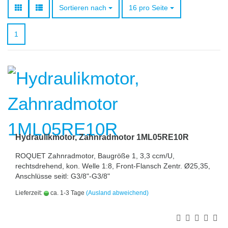
Sortieren nach
pro Seite
Sortieren nach
16 pro Seite
1
Hydraulikmotor, Zahnradmotor 1ML05RE10R
ROQUET Zahnradmotor, Baugröße 1, 3,3 ccm/U,
rechtsdrehend, kon. Welle 1:8, Front-Flansch Zentr. Ø25,35,
Anschlüsse seitl: G3/8"-G3/8"
Lieferzeit:
ca. 1-3 Tage
(Ausland abweichend)