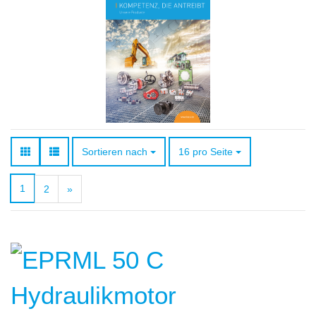
Sortieren nach
pro Seite
Sortieren nach
16 pro Seite
1
2
»