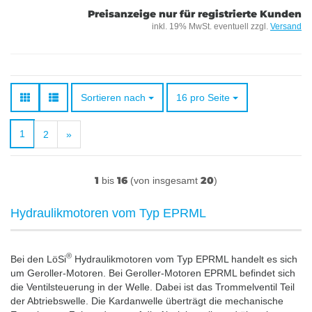
Preisanzeige nur für registrierte Kunden
inkl. 19% MwSt. eventuell zzgl.
Versand
Sortieren nach
pro Seite
Sortieren nach
16 pro Seite
1
2
»
1
16
20
bis
(von insgesamt
)
Hydraulikmotoren vom Typ EPRML
®
Bei den LöSi
Hydraulikmotoren vom Typ EPRML handelt es sich
um Geroller-Motoren. Bei Geroller-Motoren EPRML befindet sich
die Ventilsteuerung in der Welle. Dabei ist das Trommelventil Teil
der Abtriebswelle. Die Kardanwelle überträgt die mechanische