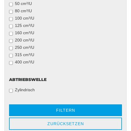
50 cm³/U
80 cm³/U
100 cm³/U
125 cm³/U
160 cm³/U
200 cm³/U
250 cm³/U
315 cm³/U
400 cm³/U
ABTRIEBSWELLE
ABTRIEBSWELLE
Zylindrisch
FILTERN
ZURÜCKSETZEN