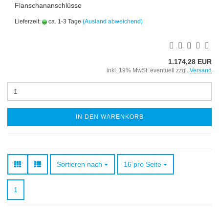
Flanschananschlüsse
Lieferzeit:
ca. 1-3 Tage
(Ausland abweichend)
1.174,28 EUR
inkl. 19% MwSt. eventuell zzgl.
Versand
IN DEN WARENKORB
Sortieren nach
pro Seite
Sortieren nach
16 pro Seite
1