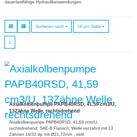
dauerlastfähige Hydraulikanwendungen.
Sortieren nach
pro Seite
Sortieren nach
16 pro Seite
1
Axialkolbenpumpe PAPB40RSD, 41,59 cm3/U,
13Zähne Welle, rechtsdrehend
Axialkolbenpumpe PAPB40RSD, 41,59 ccm/U,
rechtsdrehend, SAE-B Flansch, Welle verzahnt mit 13
Zähnen 16/32 dp mit Ø21,72mm , seitl.