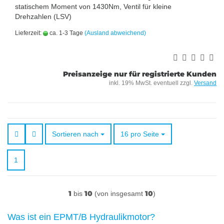
statischem Moment von 1430Nm, Ventil für kleine
Drehzahlen (LSV)
Lieferzeit:
ca. 1-3 Tage
(Ausland abweichend)
Preisanzeige nur für registrierte Kunden
inkl. 19% MwSt. eventuell zzgl.
Versand
Sortieren nach
pro Seite
Sortieren nach
16 pro Seite
1
1
10
10
bis
(von insgesamt
)
Was ist ein EPMT/B Hydraulikmotor?