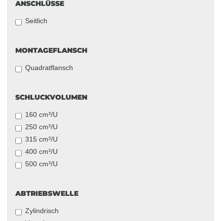
ANSCHLÜSSE
ANSCHLÜSSE
Seitlich
MONTAGEFLANSCH
MONTAGEFLANSCH
Quadratflansch
SCHLUCKVOLUMEN
SCHLUCKVOLUMEN
160 cm³/U
250 cm³/U
315 cm³/U
400 cm³/U
500 cm³/U
ABTRIEBSWELLE
ABTRIEBSWELLE
Zylindrisch