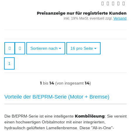
Preisanzeige nur für registrierte Kunden
inkl. 19% MwSt. eventuell zzgl.
Versand
Sortieren nach
pro Seite
Sortieren nach
16 pro Seite
1
1
14
14
bis
(von insgesamt
)
Vorteile der B/EPRM-Serie (Motor + Bremse)
Kombilösung
Die B/EPRM-Serie ist eine intelligente
: Sie vereint
einen hochwertigen Orbitalmotor mit einer integrierten,
hydraulisch gelüfteten Lamellenbremse. Diese "All-in-One"-