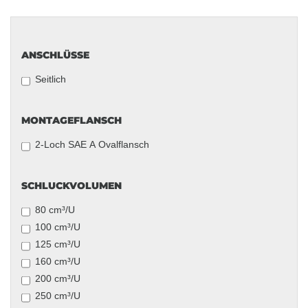
ANSCHLÜSSE
ANSCHLÜSSE
Seitlich
MONTAGEFLANSCH
MONTAGEFLANSCH
2-Loch SAE A Ovalflansch
SCHLUCKVOLUMEN
SCHLUCKVOLUMEN
80 cm³/U
100 cm³/U
125 cm³/U
160 cm³/U
200 cm³/U
250 cm³/U