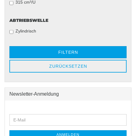
315 cm³/U
ABTRIEBSWELLE
ABTRIEBSWELLE
Zylindrisch
FILTERN
ZURÜCKSETZEN
Newsletter-Anmeldung
WEITER
E-
ZUR
Mail
NEWSLETTER-
ANMELDUNG
ANMELDEN