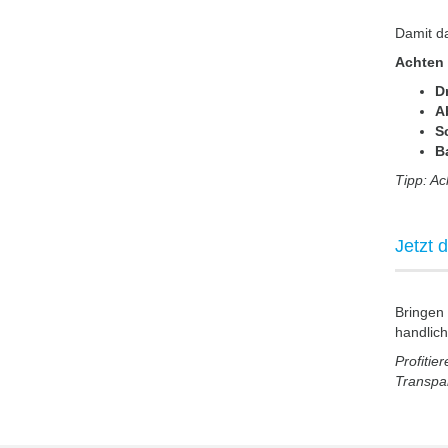
Damit da
Achten 
D
A
Sc
B
Tipp: Ac
Jetzt 
Bringen
handlic
Profitie
Transpar