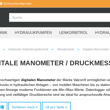
Schlauchkonfigurator
HNIK
HYDRAULIKPUMPEN
LENKORBITROL
HYDRAU
»
»
»
Hydraulik Verbindungstechnik
Messtechnik
Digitale Manometer
ITALE MANOMETER / DRUCKME
hochwertigen 
digitalen Manometer
 der Marke Valcon® ermöglichen ei
ucks in hydraulischen Anlagen – von mobilen Maschinen bis zu statio
hen Anzeige moderne Funktionen wie Min-/Max-Werte, Datenlogger oder
ng und vielfältiger Druckbereiche sind sie ideal für anspruchsvolle A
Sortieren nach
pro Seite
Sortieren nach
16 pro Seite