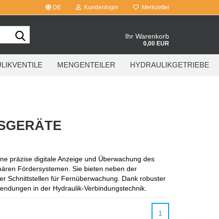
DE
Kundenlogin
Merkzettel
Suche...
Ihr Warenkorb
0,00 EUR
LIKVENTILE
MENGENTEILER
HYDRAULIKGETRIEBE
SSGERÄTE
ne präzise digitale Anzeige und Überwachung des 
nären Fördersystemen. Sie bieten neben der 
 Schnittstellen für Fernüberwachung. Dank robuster 
nwendungen in der Hydraulik-Verbindungstechnik.
1