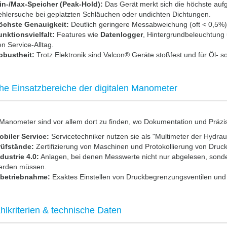
in-/Max-Speicher (Peak-Hold):
Das Gerät merkt sich die höchste aufg
hlersuche bei geplatzten Schläuchen oder undichten Dichtungen.
öchste Genauigkeit:
Deutlich geringere Messabweichung (oft < 0,5%
nktionsvielfalt:
Features wie
Datenlogger
, Hintergrundbeleuchtung 
n Service-Alltag.
obustheit:
Trotz Elektronik sind Valcon® Geräte stoßfest und für Öl-
he Einsatzbereiche der digitalen Manometer
 Manometer sind vor allem dort zu finden, wo Dokumentation und Präzis
obiler Service:
Servicetechniker nutzen sie als "Multimeter der Hydraul
rüfstände:
Zertifizierung von Maschinen und Protokollierung von Druck
dustrie 4.0:
Anlagen, bei denen Messwerte nicht nur abgelesen, sondern
erden müssen.
nbetriebnahme:
Exaktes Einstellen von Druckbegrenzungsventilen un
lkriterien & technische Daten