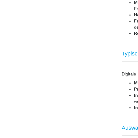
M
Fe
H
Fu
de
R
Typisc
Digitale
M
P
In
w
I
Auswah