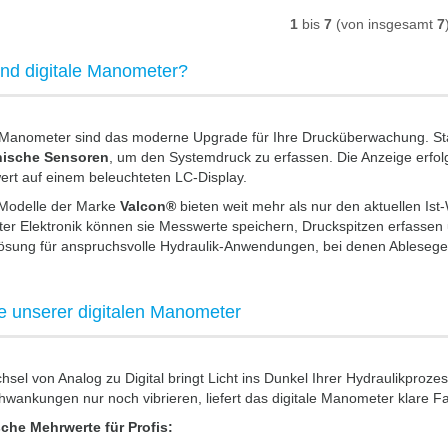
1
bis
7
(von insgesamt
7
nd digitale Manometer?
e Manometer sind das moderne Upgrade für Ihre Drucküberwachung. St
nische Sensoren
, um den Systemdruck zu erfassen. Die Anzeige erfolg
rt auf einem beleuchteten LC-Display.
Modelle der Marke
Valcon®
bieten weit mehr als nur den aktuellen Ist
rter Elektronik können sie Messwerte speichern, Druckspitzen erfassen 
ösung für anspruchsvolle Hydraulik-Anwendungen, bei denen Ablesegena
le unserer digitalen Manometer
sel von Analog zu Digital bringt Licht ins Dunkel Ihrer Hydraulikproze
wankungen nur noch vibrieren, liefert das digitale Manometer klare Fa
che Mehrwerte für Profis: