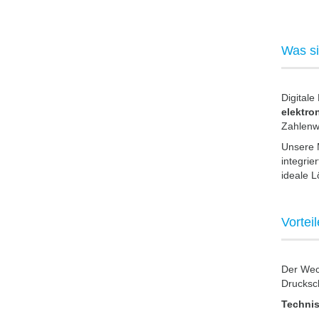
Was si
Digital
elektro
Zahlenwe
Unsere 
integrie
ideale L
Vortei
Der Wech
Drucksch
Technis