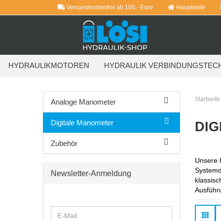
Versandkostenfrei ab 100,- Euro
Hauptseite
HYDRAULIKMOTOREN
HYDRAULIK VERBINDUNGSTEC
WEITERE
Startseite
Analoge Manometer
Digitale Manometer
DIG
Zubehör
Unsere 
Systemdr
Newsletter-Anmeldung
klassisc
Ausführu
WEITER
E-
ZUR