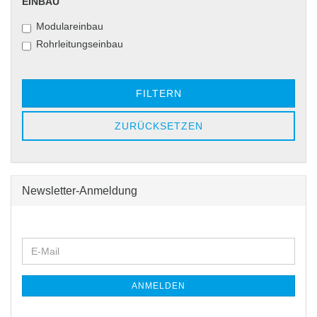
EINBAU
EINBAU
Modulareinbau
Rohrleitungseinbau
FILTERN
ZURÜCKSETZEN
Newsletter-Anmeldung
WEITER
E-
ZUR
Mail
NEWSLETTER-
ANMELDUNG
ANMELDEN