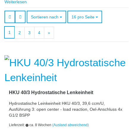
Weiterlesen
Sortieren nach
pro Seite
Sortieren nach
16 pro Seite
1
2
3
4
»
HKU 40/3 Hydrostatische Lenkeinheit
Hydrostatische Leinkeinheit HKU 40/3, 39,6 ccm/U,
Ausführung 3: open center - load reaction, Oel-Anschluss 4x
G1/2 BSPP
Lieferzeit:
ca. 8 Wochen
(Ausland abweichend)