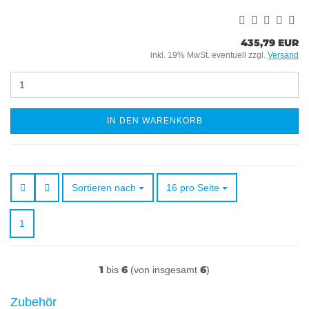
435,79 EUR
inkl. 19% MwSt. eventuell zzgl.
Versand
IN DEN WARENKORB
Sortieren nach
pro Seite
Sortieren nach
16 pro Seite
1
1
6
6
bis
(von insgesamt
)
Zubehör