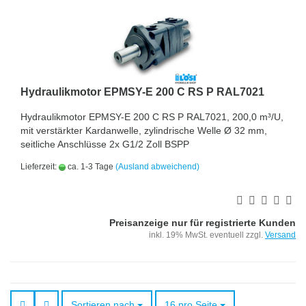
Hydraulikmotor EPMSY-E 200 C RS P RAL7021
Hydraulikmotor EPMSY-E 200 C RS P RAL7021, 200,0 m³/U,
mit verstärkter Kardanwelle, zylindrische Welle Ø 32 mm,
seitliche Anschlüsse 2x G1/2 Zoll BSPP
Lieferzeit:
ca. 1-3 Tage
(Ausland abweichend)
Preisanzeige nur für registrierte Kunden
inkl. 19% MwSt. eventuell zzgl.
Versand
Sortieren nach
pro Seite
Sortieren nach
16 pro Seite