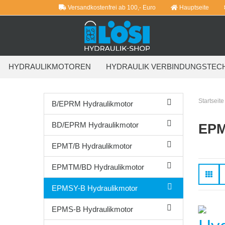
Versandkostenfrei ab 100,- Euro
Hauptseite
HYDRAULIKMOTOREN
HYDRAULIK VERBINDUNGSTEC
WEITERE
Startseite
B/EPRM Hydraulikmotor
BD/EPRM Hydraulikmotor
EP
EPMT/B Hydraulikmotor
EPMTM/BD Hydraulikmotor
EPMSY-B Hydraulikmotor
EPMS-B Hydraulikmotor