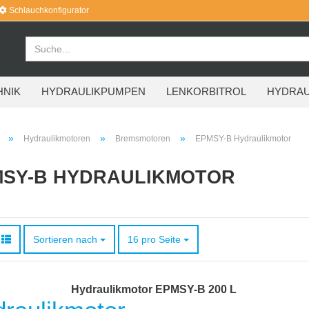
Schlauchkonfigurator
HNIK
HYDRAULIKPUMPEN
LENKORBITROL
HYDRAU
»
»
»
Hydraulikmotoren
Bremsmotoren
EPMSY-B Hydraulikmotor
MSY-B HYDRAULIKMOTOR
Sortieren nach
pro Seite
Sortieren nach
16 pro Seite
Hydraulikmotor EPMSY-B 200 L