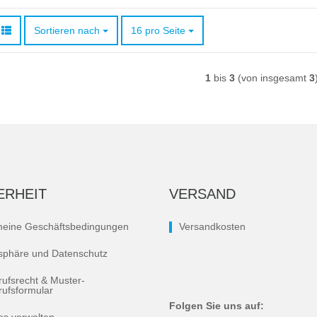
Sortieren nach
pro Seite
Sortieren nach
16 pro Seite
1
bis
3
(von insgesamt
3
ERHEIT
VERSAND
meine Geschäftsbedingungen
Versandkosten
tsphäre und Datenschutz
rufsrecht & Muster-
rufsformular
Folgen Sie uns auf: