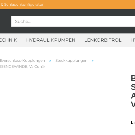
Schlauchkonfigurator
ECHNIK
HYDRAULIKPUMPEN
LENKORBITROL
H
»
»
llverschluss-Kupplungen
Steckkupplungen
SSENGEWINDE, ValCon®
Li