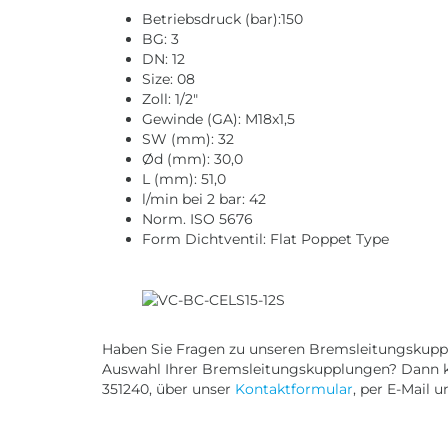
Betriebsdruck (bar):150
BG: 3
DN: 12
Size: 08
Zoll: 1/2"
Gewinde (GA): M18x1,5
SW (mm): 32
Ød (mm): 30,0
L (mm): 51,0
l/min bei 2 bar: 42
Norm. ISO 5676
Form Dichtventil: Flat Poppet Type
Haben Sie Fragen zu unseren Bremsleitungskuppl
Auswahl Ihrer Bremsleitungskupplungen? Dann ko
351240, über unser
Kontaktformular
, per E-Mail 