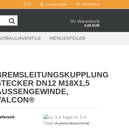
DE
Kundenlogin
Merkzettel
Suche...
Ihr Warenkorb
0,00 EUR
YDRAULIKVENTILE
MENGENTEILER
BREMSLEITUNGSKUPPLUNG
STECKER DN12 M18X1,5
AUSSENGEWINDE,
VALCON®
ca. 3-4
eferzeit:
Tage
(Ausland abweichend)