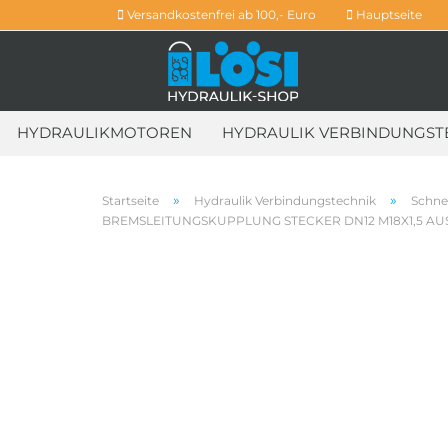
Versandkostenfrei ab 100,- Euro
Hauptseite
HYDRAULIKMOTOREN
HYDRAULIK VERBINDUNGST
HYDRAULIKGETRIEBE
WEITERE
»
»
Startseite
Hydraulik Verbindungstechnik
Schne
BREMSLEITUNGSKUPPLUNG STECKER DN12 M18X1,5 AU