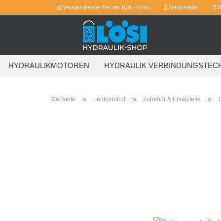
Versandkostenfrei ab 100,- Euro
Hauptseite
S
HYDRAULIKMOTOREN
HYDRAULIK VERBINDUNGSTEC
WEITERE
»
»
»
Startseite
Lenkorbitrol
Zubehör & Ersatzteile