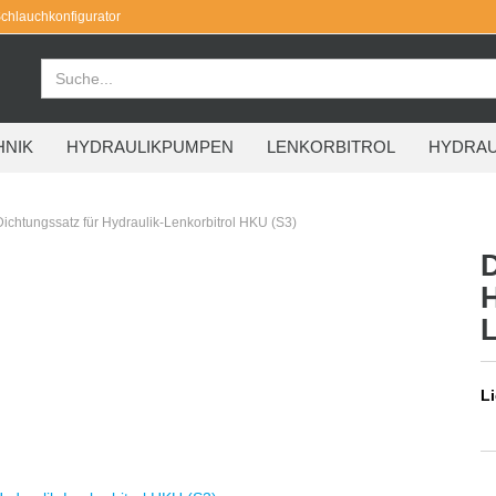
chlauchkonfigurator
HNIK
HYDRAULIKPUMPEN
LENKORBITROL
HYDRAU
Dichtungssatz für Hydraulik-Lenkorbitrol HKU (S3)
Li