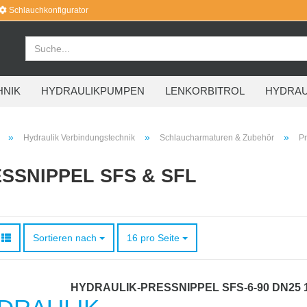
Schlauchkonfigurator
HNIK
HYDRAULIKPUMPEN
LENKORBITROL
HYDRAU
»
»
»
Hydraulik Verbindungstechnik
Schlaucharmaturen & Zubehör
Pr
SSNIPPEL SFS & SFL
Sortieren nach
pro Seite
Sortieren nach
16 pro Seite
HYDRAULIK-PRESSNIPPEL SFS-6-90 DN25 