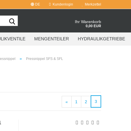
DE
Kundenlogin
Merkzettel
Suche...
Ihr Warenkorb
0,00 EUR
LIKVENTILE
MENGENTEILER
HYDRAULIKGETRIEBE
»
essnippel
Pressnippel SFS & SFL
3
«
1
2
1