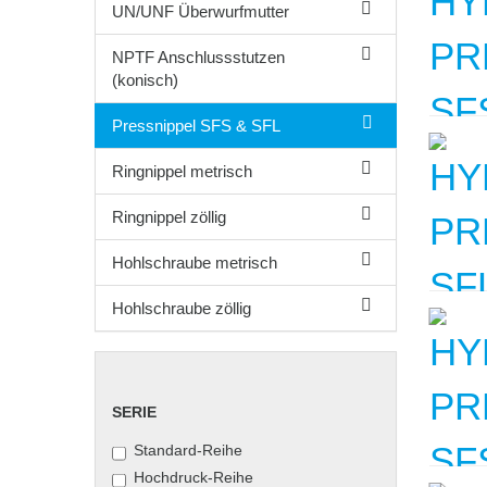
UN/UNF Überwurfmutter
NPTF Anschlussstutzen
(konisch)
Pressnippel SFS & SFL
Ringnippel metrisch
Ringnippel zöllig
Hohlschraube metrisch
Hohlschraube zöllig
SERIE
SERIE
Standard-Reihe
Hochdruck-Reihe