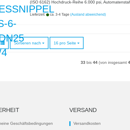
(ISO 6162) Hochdruck-Reihe 6.000 psi, Automatenstah
Lieferzeit:
ca. 3-4 Tage
(Ausland abweichend)
Sortieren nach
pro Seite
Sortieren nach
16 pro Seite
33
bis
44
(von insgesamt
ERHEIT
VERSAND
meine Geschäftsbedingungen
Versandkosten