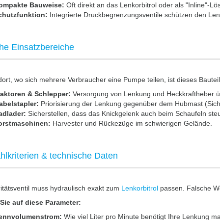
ompakte Bauweise:
Oft direkt an das Lenkorbitrol oder als "Inline"-L
chutzfunktion:
Integrierte Druckbegrenzungsventile schützen den Lenk
he Einsatzbereiche
dort, wo sich mehrere Verbraucher eine Pumpe teilen, ist dieses Bauteil 
raktoren & Schlepper:
Versorgung von Lenkung und Heckkraftheber 
abelstapler:
Priorisierung der Lenkung gegenüber dem Hubmast (Siche
adlader:
Sicherstellen, dass das Knickgelenk auch beim Schaufeln steu
orstmaschinen:
Harvester und Rückezüge im schwierigen Gelände.
lkriterien & technische Daten
ritätsventil muss hydraulisch exakt zum
Lenkorbitrol
passen. Falsche We
Sie auf diese Parameter:
ennvolumenstrom:
Wie viel Liter pro Minute benötigt Ihre Lenkung ma