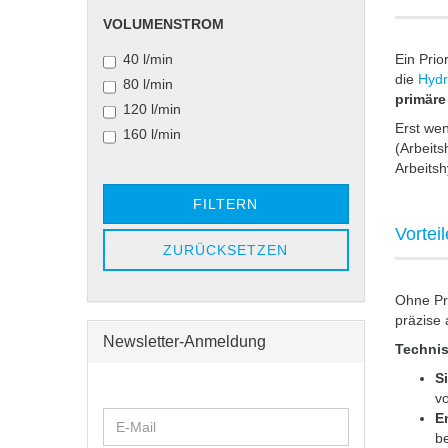
VOLUMENSTROM
VOLUMENSTROM
40 l/min
Ein Prio
die
Hyd
80 l/min
primäre
120 l/min
Erst wen
160 l/min
(Arbeits
Arbeitsh
FILTERN
Vorteil
ZURÜCKSETZEN
Ohne Pri
präzise 
Newsletter-Anmeldung
Technis
Si
vo
WEITER
En
E-
ZUR
be
Mail