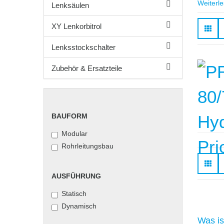
Weiterl
Lenksäulen
XY Lenkorbitrol
Lenksstockschalter
Zubehör & Ersatzteile
BAUFORM
BAUFORM
Modular
Rohrleitungsbau
AUSFÜHRUNG
AUSFÜHRUNG
Statisch
Dynamisch
Was ist