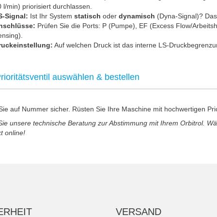
 l/min) priorisiert durchlassen.
S-Signal:
Ist Ihr System
statisch
oder
dynamisch
(Dyna-Signal)? Das 
nschlüsse:
Prüfen Sie die Ports: P (Pumpe), EF (Excess Flow/Arbeitsh
nsing).
ruckeinstellung:
Auf welchen Druck ist das interne LS-Druckbegrenzung
Prioritätsventil auswählen & bestellen
ie auf Nummer sicher. Rüsten Sie Ihre Maschine mit hochwertigen Prior
ie unsere technische Beratung zur Abstimmung mit Ihrem Orbitrol. Wäh
t online!
ERHEIT
VERSAND