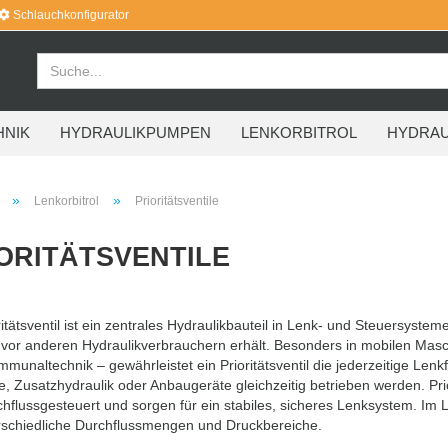
Schlauchkonfigurator
HNIK
HYDRAULIKPUMPEN
LENKORBITROL
HYDRAU
»
»
Lenkorbitrol
Prioritätsventile
ORITÄTSVENTILE
ritätsventil ist ein zentrales Hydraulikbauteil in Lenk- und Steuersystem
vor anderen Hydraulikverbrauchern erhält. Besonders in mobilen Masc
munaltechnik – gewährleistet ein Prioritätsventil die jederzeitige Lenk
 Zusatzhydraulik oder Anbaugeräte gleichzeitig betrieben werden. Prior
hflussgesteuert und sorgen für ein stabiles, sicheres Lenksystem. Im 
erschiedliche Durchflussmengen und Druckbereiche.