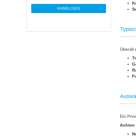
NEWSLETTER-
K
ANMELDUNG
ANMELDEN
S
Typisc
Überall 
T
G
R
F
Auswah
Ein Prio
Achten 
N