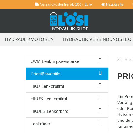
Versandkostenfrei ab 100,- Euro
Hauptseite
HYDRAULIKMOTOREN
HYDRAULIK VERBINDUNGSTEC
WEITERE
Startseite
UVM Lenkungsverstärker
Prioritätsventile
PRI
HKU Lenkorbitrol
Ein Prio
HKUS Lenkorbitrol
Vorrang 
oder Kom
HKULS Lenkorbitrol
Hubarme,
und durc
Lenkräder
für unt