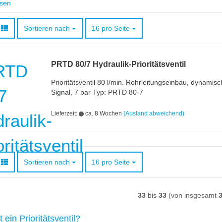
esen
Sortieren nach
pro Seite
Sortieren nach
16 pro Seite
PRTD 80/7 Hydraulik-Prioritätsventil
Prioritätsventil 80 l/min. Rohrleitungseinbau, dynamis
Signal, 7 bar Typ: PRTD 80-7
Lieferzeit:
ca. 8 Wochen
(Ausland abweichend)
Sortieren nach
pro Seite
Sortieren nach
16 pro Seite
33
bis
33
(von insgesamt
 ein Prioritätsventil?