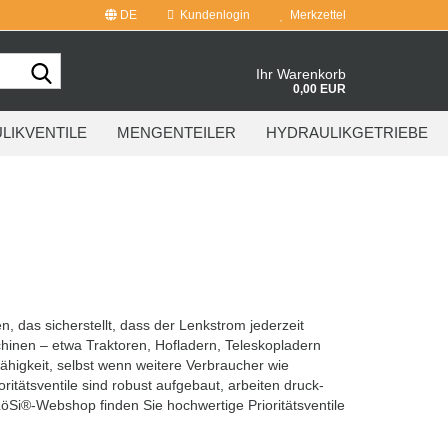
DE
Kundenlogin
Merkzettel
Suche...
Ihr Warenkorb
0,00 EUR
LIKVENTILE
MENGENTEILER
HYDRAULIKGETRIEBE
en, das sicherstellt, dass der Lenkstrom jederzeit
hinen – etwa Traktoren, Hofladern, Teleskopladern
fähigkeit, selbst wenn weitere Verbraucher wie
itätsventile sind robust aufgebaut, arbeiten druck-
LöSi®-Webshop finden Sie hochwertige Prioritätsventile