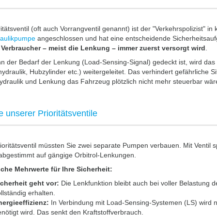
ritätsventil (oft auch Vorrangventil genannt) ist der "Verkehrspolizist" 
raulikpumpe
angeschlossen und hat eine entscheidende Sicherheitsaufga
 Verbraucher – meist die Lenkung – immer zuerst versorgt wird
.
n der Bedarf der Lenkung (Load-Sensing-Signal) gedeckt ist, wird da
hydraulik, Hubzylinder etc.) weitergeleitet. Das verhindert gefährliche S
ydraulik und Lenkung das Fahrzeug plötzlich nicht mehr steuerbar wär
e unserer Prioritätsventile
oritätsventil müssten Sie zwei separate Pumpen verbauen. Mit Ventil s
abgestimmt auf gängige Orbitrol-Lenkungen.
che Mehrwerte für Ihre Sicherheit:
cherheit geht vor:
Die Lenkfunktion bleibt auch bei voller Belastung d
llständig erhalten.
ergieeffizienz:
In Verbindung mit Load-Sensing-Systemen (LS) wird nur 
nötigt wird. Das senkt den Kraftstoffverbrauch.