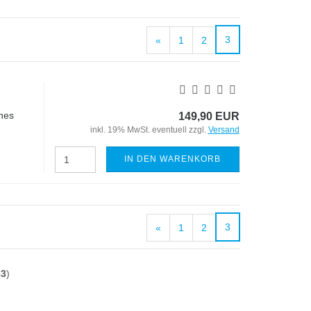
3
«
1
2
ches
149,90 EUR
inkl. 19% MwSt. eventuell zzgl.
Versand
IN DEN WARENKORB
3
«
1
2
33
)