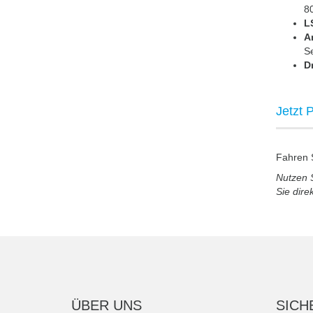
80
L
A
Se
D
Jetzt 
Fahren S
Nutzen S
Sie direk
ÜBER UNS
SICH