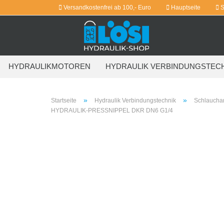
Versandkostenfrei ab 100,- Euro
Hauptseite
S
HYDRAULIKMOTOREN
HYDRAULIK VERBINDUNGSTEC
WEITERE
»
»
Startseite
Hydraulik Verbindungstechnik
Schlaucha
HYDRAULIK-PRESSNIPPEL DKR DN6 G1/4