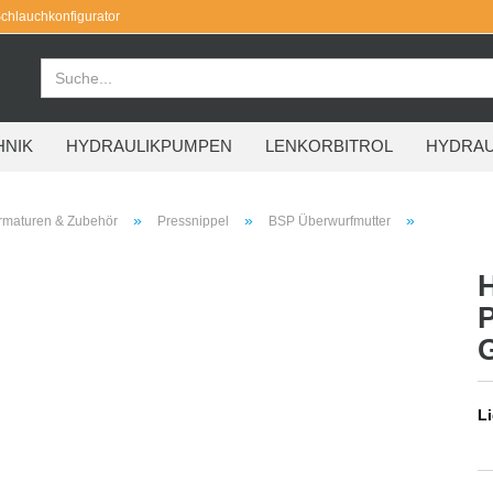
chlauchkonfigurator
HNIK
HYDRAULIKPUMPEN
LENKORBITROL
HYDRAU
»
»
»
rmaturen & Zubehör
Pressnippel
BSP Überwurfmutter
Li