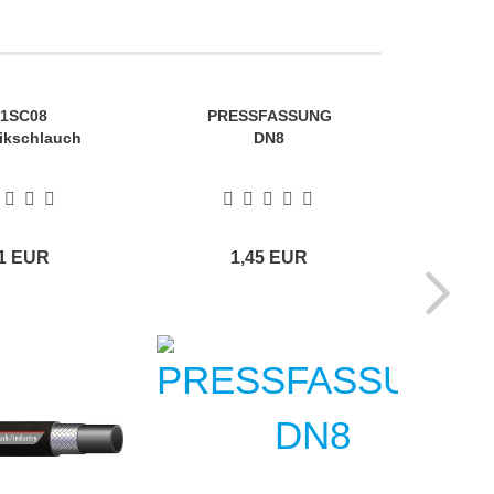
-1SC08
PRESSFASSUNG
ikschlauch
DN8
71 EUR
1,45 EUR