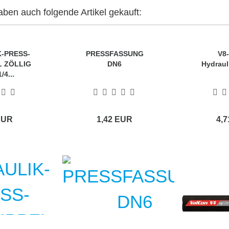
aben auch folgende Artikel gekauft:
-PRESS-
PRESSFASSUNG
V8
L ZÖLLIG
DN6
Hydraul
/4...
EUR
1,42 EUR
4,