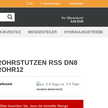
DE
Kundenlogin
Merkzettel
Suche...
Ihr Warenkorb
0,00 EUR
LIKVENTILE
MENGENTEILER
HYDRAULIKGETRIEBE
ROHRSTUTZEN RSS DN8
ROHR12
eferzeit:
ca. 3-4 Tage
(Ausland abweichend)
Bitte beachten Sie, dass die bestellte Menge