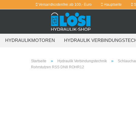
Versandkostenfrei ab 100,- Euro
Hauptseite
S
HYDRAULIKMOTOREN
HYDRAULIK VERBINDUNGSTEC
WEITERE
»
»
Startseite
Hydraulik Verbindungstechnik
Schlaucha
Rohrstutzen RSS DN8 ROHR12