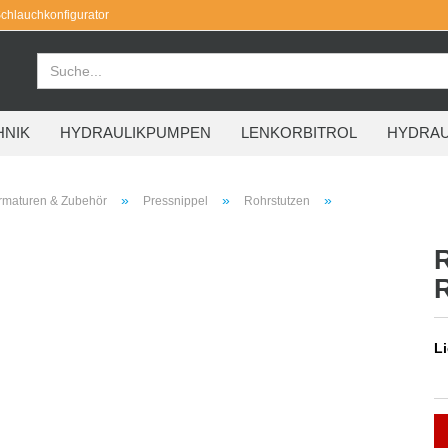
chlauchkonfigurator
HNIK
HYDRAULIKPUMPEN
LENKORBITROL
HYDRAU
»
»
»
rmaturen & Zubehör
Pressnippel
Rohrstutzen
Li