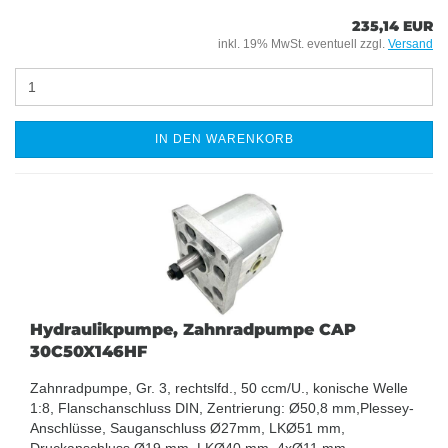
235,14 EUR
inkl. 19% MwSt. eventuell zzgl.
Versand
IN DEN WARENKORB
Hydraulikpumpe, Zahnradpumpe CAP
30C50X146HF
Zahnradpumpe, Gr. 3, rechtslfd., 50 ccm/U., konische Welle
1:8, Flanschanschluss DIN, Zentrierung: Ø50,8 mm,Plessey-
Anschlüsse, Sauganschluss Ø27mm, LKØ51 mm,
Druckanschluss Ø19 mm, LKØ40 mm, 4xØ11 mm