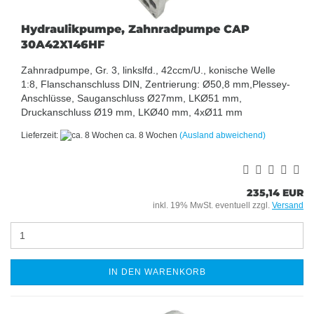
Hydraulikpumpe, Zahnradpumpe CAP
30A42X146HF
Zahnradpumpe, Gr. 3, linkslfd., 42ccm/U., konische Welle
1:8, Flanschanschluss DIN, Zentrierung: Ø50,8 mm,Plessey-
Anschlüsse, Sauganschluss Ø27mm, LKØ51 mm,
Druckanschluss Ø19 mm, LKØ40 mm, 4xØ11 mm
Lieferzeit:
ca. 8 Wochen
(Ausland abweichend)
235,14 EUR
inkl. 19% MwSt. eventuell zzgl.
Versand
IN DEN WARENKORB