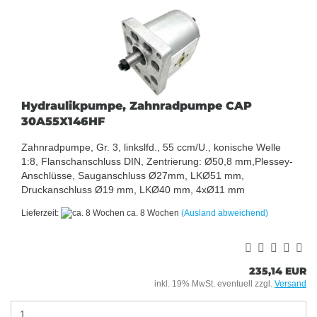
Hydraulikpumpe, Zahnradpumpe CAP
30A55X146HF
Zahnradpumpe, Gr. 3, linkslfd., 55 ccm/U., konische Welle
1:8, Flanschanschluss DIN, Zentrierung: Ø50,8 mm,Plessey-
Anschlüsse, Sauganschluss Ø27mm, LKØ51 mm,
Druckanschluss Ø19 mm, LKØ40 mm, 4xØ11 mm
Lieferzeit:
ca. 8 Wochen
(Ausland abweichend)
235,14 EUR
inkl. 19% MwSt. eventuell zzgl.
Versand