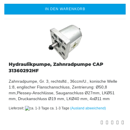
IN DEN WARENKORB
Hydraulikpumpe, Zahnradpumpe CAP
31360292HF
Zahnradpumpe, Gr. 3, rechtslfd., 36ccm/U., konische Welle
1:8, englischer Flanschanschluss, Zentrierung: Ø50,8
mm,Plessey-Anschlüsse, Sauganschluss Ø27mm, LKØ51
mm, Druckanschluss Ø19 mm, LKØ40 mm, 4xØ11 mm
Lieferzeit:
ca. 1-3 Tage
(Ausland abweichend)