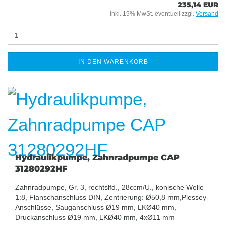
235,14 EUR
inkl. 19% MwSt. eventuell zzgl.
Versand
IN DEN WARENKORB
Hydraulikpumpe, Zahnradpumpe CAP
31280292HF
Zahnradpumpe, Gr. 3, rechtslfd., 28ccm/U., konische Welle
1:8, Flanschanschluss DIN, Zentrierung: Ø50,8 mm,Plessey-
Anschlüsse, Sauganschluss Ø19 mm, LKØ40 mm,
Druckanschluss Ø19 mm, LKØ40 mm, 4xØ11 mm