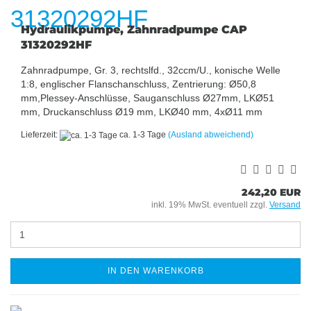
Hydraulikpumpe, Zahnradpumpe CAP
31320292HF
Zahnradpumpe, Gr. 3, rechtslfd., 32ccm/U., konische Welle
1:8, englischer Flanschanschluss, Zentrierung: Ø50,8
mm,Plessey-Anschlüsse, Sauganschluss Ø27mm, LKØ51
mm, Druckanschluss Ø19 mm, LKØ40 mm, 4xØ11 mm
Lieferzeit:
ca. 1-3 Tage
(Ausland abweichend)
242,20 EUR
inkl. 19% MwSt. eventuell zzgl.
Versand
IN DEN WARENKORB