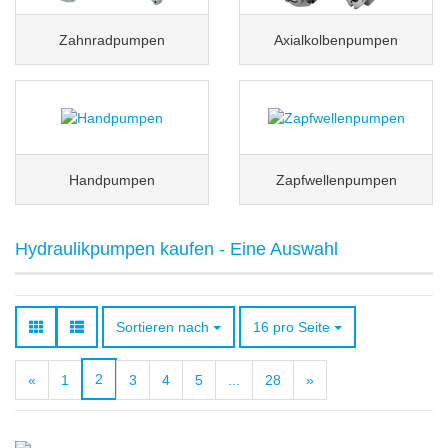
Zahnradpumpen
Axialkolbenpumpen
Handpumpen
Zapfwellenpumpen
Hydraulikpumpen kaufen - Eine Auswahl
Sortieren nach
pro Seite
Sortieren nach
16 pro Seite
2
«
1
3
4
5
...
28
»