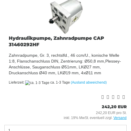
Hydraulikpumpe, Zahnradpumpe CAP
31460292HF
Zahnradpumpe, Gr. 3, rechtslfd., 46 ccm/U., konische Welle
1:8, Flanschanschluss DIN, Zentrierung: Ø50,8 mm,Plessey-
Anschlüsse, Sauganschluss Ø51mm, LKØ27 mm,
Druckanschluss Ø40 mm, LKØ19 mm, 4xØ11 mm
Lieferzeit:
ca. 1-3 Tage
(Ausland abweichend)
242,20 EUR
242,20 EUR pro St.
inkl. 19% MwSt. eventuell zzgl.
Versand