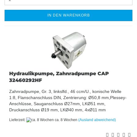
IN DEN WARENKORB
Hydraulikpumpe, Zahnradpumpe CAP
32460292HF
Zahnradpumpe, Gr. 3, linkslfd., 46 ccm/U., konische Welle
1:8, Flanschanschluss DIN, Zentrierung: Ø50,8 mm,Plessey-
Anschlüsse, Sauganschluss Ø27mm, LKØ51 mm,
Druckanschluss Ø19 mm, LKØ40 mm, 4xØ11 mm
Lieferzeit:
ca. 8 Wochen
(Ausland abweichend)