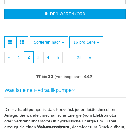
IN DEN WARENKORB
Sortieren nach
pro Seite
Sortieren nach
16 pro Seite
2
«
1
3
4
5
...
28
»
17
32
447
bis
(von insgesamt
)
Was ist eine Hydraulikpumpe?
Die Hydraulikpumpe ist das Herzstück jeder fluidtechnischen
Anlage. Sie wandelt mechanische Energie (vom Elektromotor
oder Verbrennungsmotor) in hydraulische Energie um. Dabei
Volumenstrom
erzeugt sie einen
, der wiederum Druck aufbaut,