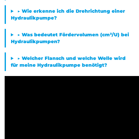
▶ Wie erkenne ich die Drehrichtung einer
Hydraulikpumpe?
▶ Was bedeutet Fördervolumen (cm³/U) bei
Hydraulikpumpen?
▶ Welcher Flansch und welche Welle wird
für meine Hydraulikpumpe benötigt?