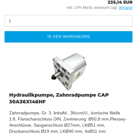
235,14 EUR
inkl. 19% MwSt. eventuell zzgl.
Versand
IN DEN WARENKORB
Hydraulikpumpe, Zahnradpumpe CAP
30A36X146HF
Zahnradpumpe, Gr. 3, linkslfd., 36ccm/U., konische Welle
1:8, Flanschanschluss DIN, Zentrierung: Ø50,8 mm,Plessey-
Anschlüsse, Sauganschluss Ø27mm, LKØ51 mm,
Druckanschluss Ø19 mm, LKØ40 mm, 4xØ11 mm