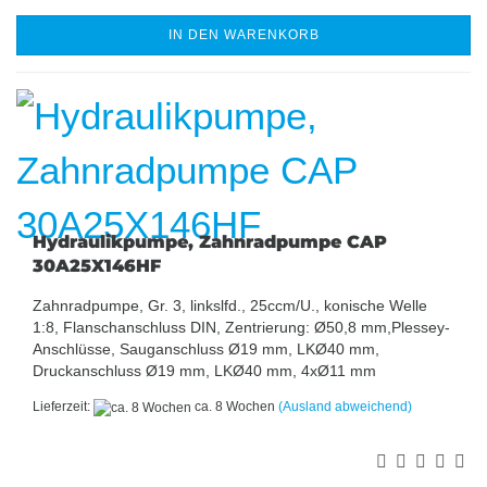
IN DEN WARENKORB
Hydraulikpumpe, Zahnradpumpe CAP
30A25X146HF
Zahnradpumpe, Gr. 3, linkslfd., 25ccm/U., konische Welle
1:8, Flanschanschluss DIN, Zentrierung: Ø50,8 mm,Plessey-
Anschlüsse, Sauganschluss Ø19 mm, LKØ40 mm,
Druckanschluss Ø19 mm, LKØ40 mm, 4xØ11 mm
Lieferzeit:
ca. 8 Wochen
(Ausland abweichend)