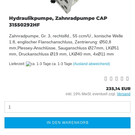
Hydraulikpumpe, Zahnradpumpe CAP
31550292HF
Zahnradpumpe, Gr. 3, rechtslfd., 55 ccm/U., konische Welle
1:8, englischer Flanschanschluss, Zentrierung: Ø50,8
mm,Plessey-Anschlüsse, Sauganschluss Ø27mm, LKØ51
mm, Druckanschluss Ø19 mm, LKØ40 mm, 4xØ11 mm
Lieferzeit:
ca. 1-3 Tage
(Ausland abweichend)
235,14 EUR
inkl. 19% MwSt. eventuell zzgl.
Versand
IN DEN WARENKORB