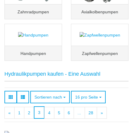
Zahnradpumpen
Axialkolbenpumpen
Handpumpen
Zapfwellenpumpen
Hydraulikpumpen kaufen - Eine Auswahl
Sortieren nach
pro Seite
Sortieren nach
16 pro Seite
3
«
1
2
4
5
6
...
28
»