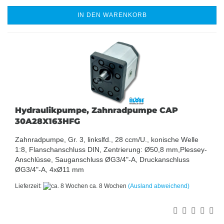
IN DEN WARENKORB
Hydraulikpumpe, Zahnradpumpe CAP
30A28X163HFG
Zahnradpumpe, Gr. 3, linkslfd., 28 ccm/U., konische Welle
1:8, Flanschanschluss DIN, Zentrierung: Ø50,8 mm,Plessey-
Anschlüsse, Sauganschluss ØG3/4"-A, Druckanschluss
ØG3/4"-A, 4xØ11 mm
Lieferzeit:
ca. 8 Wochen
(Ausland abweichend)