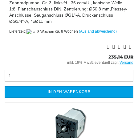
Zahnradpumpe, Gr. 3, linkslfd., 36 ccm/U., konische Welle
1:8, Flanschanschluss DIN, Zentrierung: Ø50,8 mm,Plessey-
Anschlüsse, Sauganschluss ØG1"-A, Druckanschluss
ØG3/4"-A, 4xØ11 mm
Lieferzeit:
ca. 8 Wochen
(Ausland abweichend)
235,14 EUR
inkl. 19% MwSt. eventuell zzgl.
Versand
IN DEN WARENKORB