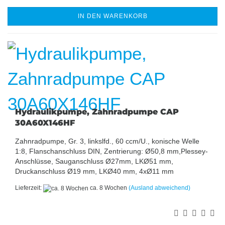
IN DEN WARENKORB
Hydraulikpumpe, Zahnradpumpe CAP
30A60X146HF
Zahnradpumpe, Gr. 3, linkslfd., 60 ccm/U., konische Welle
1:8, Flanschanschluss DIN, Zentrierung: Ø50,8 mm,Plessey-
Anschlüsse, Sauganschluss Ø27mm, LKØ51 mm,
Druckanschluss Ø19 mm, LKØ40 mm, 4xØ11 mm
Lieferzeit:
ca. 8 Wochen
(Ausland abweichend)