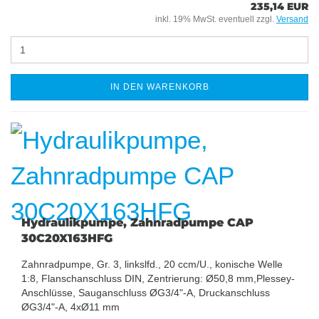
235,14 EUR
inkl. 19% MwSt. eventuell zzgl.
Versand
IN DEN WARENKORB
Hydraulikpumpe, Zahnradpumpe CAP
30C20X163HFG
Zahnradpumpe, Gr. 3, linkslfd., 20 ccm/U., konische Welle
1:8, Flanschanschluss DIN, Zentrierung: Ø50,8 mm,Plessey-
Anschlüsse, Sauganschluss ØG3/4"-A, Druckanschluss
ØG3/4"-A, 4xØ11 mm