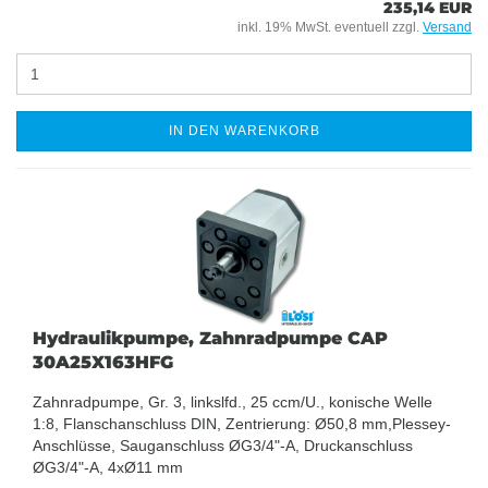
235,14 EUR
inkl. 19% MwSt. eventuell zzgl.
Versand
IN DEN WARENKORB
Hydraulikpumpe, Zahnradpumpe CAP
30A25X163HFG
Zahnradpumpe, Gr. 3, linkslfd., 25 ccm/U., konische Welle
1:8, Flanschanschluss DIN, Zentrierung: Ø50,8 mm,Plessey-
Anschlüsse, Sauganschluss ØG3/4"-A, Druckanschluss
ØG3/4"-A, 4xØ11 mm