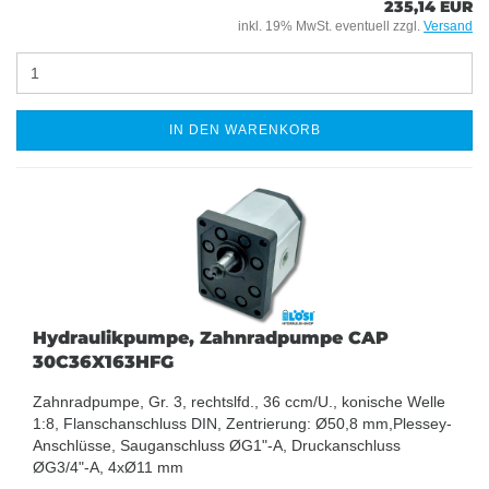
235,14 EUR
inkl. 19% MwSt. eventuell zzgl.
Versand
IN DEN WARENKORB
Hydraulikpumpe, Zahnradpumpe CAP
30C36X163HFG
Zahnradpumpe, Gr. 3, rechtslfd., 36 ccm/U., konische Welle
1:8, Flanschanschluss DIN, Zentrierung: Ø50,8 mm,Plessey-
Anschlüsse, Sauganschluss ØG1"-A, Druckanschluss
ØG3/4"-A, 4xØ11 mm