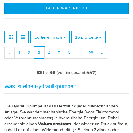
IN DEN WARENKORB
Sortieren nach
pro Seite
Sortieren nach
16 pro Seite
3
«
1
2
4
5
6
...
28
»
33
48
447
bis
(von insgesamt
)
Was ist eine Hydraulikpumpe?
Die Hydraulikpumpe ist das Herzstück jeder fluidtechnischen
Anlage. Sie wandelt mechanische Energie (vom Elektromotor
oder Verbrennungsmotor) in hydraulische Energie um. Dabei
Volumenstrom
erzeugt sie einen
, der wiederum Druck aufbaut,
sobald er auf einen Widerstand trifft (z.B. einen Zylinder oder