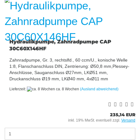
Hydraulikpumpe, Zahnradpumpe CAP
30C60X146HF
Zahnradpumpe, Gr. 3, rechtslfd., 60 ccm/U., konische Welle
1:8, Flanschanschluss DIN, Zentrierung: Ø50,8 mm,Plessey-
Anschlüsse, Sauganschluss Ø27mm, LKØ51 mm,
Druckanschluss Ø19 mm, LKØ40 mm, 4xØ11 mm
Lieferzeit:
ca. 8 Wochen
(Ausland abweichend)
235,14 EUR
inkl. 19% MwSt. eventuell zzgl.
Versand