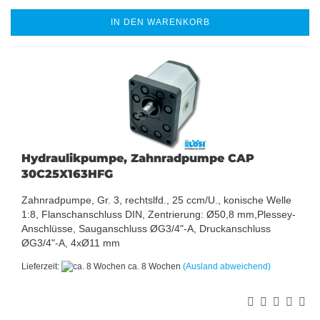
IN DEN WARENKORB
Hydraulikpumpe, Zahnradpumpe CAP
30C25X163HFG
Zahnradpumpe, Gr. 3, rechtslfd., 25 ccm/U., konische Welle
1:8, Flanschanschluss DIN, Zentrierung: Ø50,8 mm,Plessey-
Anschlüsse, Sauganschluss ØG3/4"-A, Druckanschluss
ØG3/4"-A, 4xØ11 mm
Lieferzeit:
ca. 8 Wochen
(Ausland abweichend)