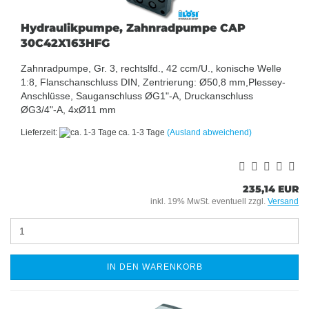
Hydraulikpumpe, Zahnradpumpe CAP
30C42X163HFG
Zahnradpumpe, Gr. 3, rechtslfd., 42 ccm/U., konische Welle
1:8, Flanschanschluss DIN, Zentrierung: Ø50,8 mm,Plessey-
Anschlüsse, Sauganschluss ØG1"-A, Druckanschluss
ØG3/4"-A, 4xØ11 mm
Lieferzeit:
ca. 1-3 Tage
(Ausland abweichend)
235,14 EUR
inkl. 19% MwSt. eventuell zzgl.
Versand
IN DEN WARENKORB