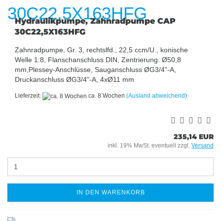
Hydraulikpumpe, Zahnradpumpe CAP
30C22,5X163HFG
Zahnradpumpe, Gr. 3, rechtslfd., 22,5 ccm/U., konische
Welle 1:8, Flanschanschluss DIN, Zentrierung: Ø50,8
mm,Plessey-Anschlüsse, Sauganschluss ØG3/4"-A,
Druckanschluss ØG3/4"-A, 4xØ11 mm
Lieferzeit:
ca. 8 Wochen
(Ausland abweichend)
235,14 EUR
inkl. 19% MwSt. eventuell zzgl.
Versand
IN DEN WARENKORB