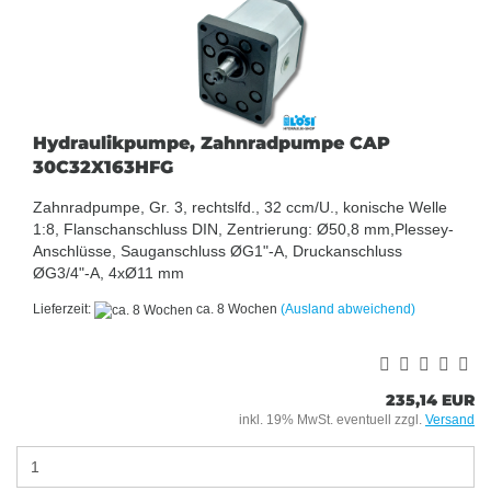
Hydraulikpumpe, Zahnradpumpe CAP
30C32X163HFG
Zahnradpumpe, Gr. 3, rechtslfd., 32 ccm/U., konische Welle
1:8, Flanschanschluss DIN, Zentrierung: Ø50,8 mm,Plessey-
Anschlüsse, Sauganschluss ØG1"-A, Druckanschluss
ØG3/4"-A, 4xØ11 mm
Lieferzeit:
ca. 8 Wochen
(Ausland abweichend)
235,14 EUR
inkl. 19% MwSt. eventuell zzgl.
Versand